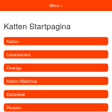
Menu +
Katten Startpagina
Katten
Leveranciers
Overige
Katten Webshop
Kattenbak
Pension